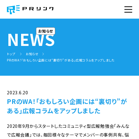
トップページ
NEWS
お知らせ
PRのWA！
トップ
お知らせ
サービス
PRのWA！「おもしろい企画には“裏切り”がある」広報コラムをアップしました
トータルサポート
ソーシャル広報(プレスリリース)塾
みんなで広報会議(全国版)
社内報の企画、作成
社内広報研修
広報セミナー
2023.6.20
PR事例
PRのWA！「おもしろい企画には“裏切り”が
ある」広報コラムをアップしました
プロジェクト
地域広報コミュニティ
ミライ企業プロジェクト
2020年9月からスタートしたコミュニティ型広報勉強会「みんな
で広報会議」では、毎回様々なテーマでメンバーの事例共有、悩
地域事務局