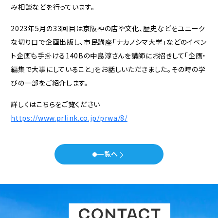
み相談などを行っています。
セミナー
2023年5月の33回目は京阪神の店や文化、歴史などをユニーク
な切り口で企画出版し、市民講座「ナカノシマ大学」などのイベン
会社概要
ト企画も手掛ける140Bの中島淳さんを講師にお招きして「企画・
代表メッセージ
スタッフ紹介
事務所について
編集で大事にしていること」をお話しいただきました。その時の学
びの一部をご紹介します。
お知らせ
詳しくはこちらをご覧ください
問い合わせ
https://www.prlink.co.jp/prwa/8/
× 閉じる
一覧へ