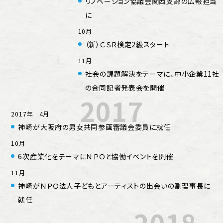
リノベーション協議会関西支部の広報担当
に
10月
（新）ＣＳＲ検定2級スタート
11月
社会の課題解決をテーマに、中小企業11社
の合同記者発表会を開催
2017
2017年 4月
神崎が大阪府の男女共同参画審議会委員に就任
10月
6次産業化をテーマにＮＰＯと協働イベントを開催
11月
神崎がＮＰＯ法人子どもとアーティストの出会いの副理事長に
就任
2018