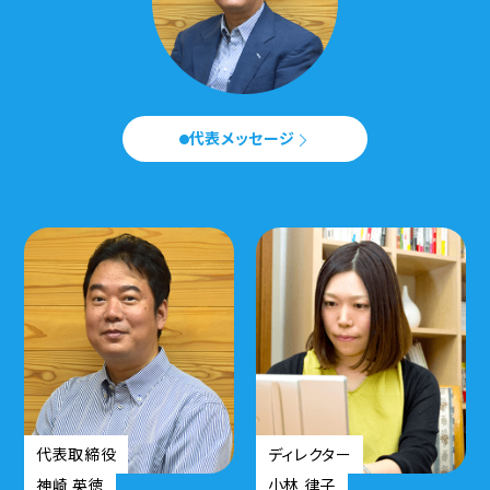
セミナー
会社概要
代表メッセージ
代表メッセージ
スタッフ紹介
事務所について
お知らせ
問い合わせ
× 閉じる
代表取締役
ディレクター
神崎 英徳
小林 律子