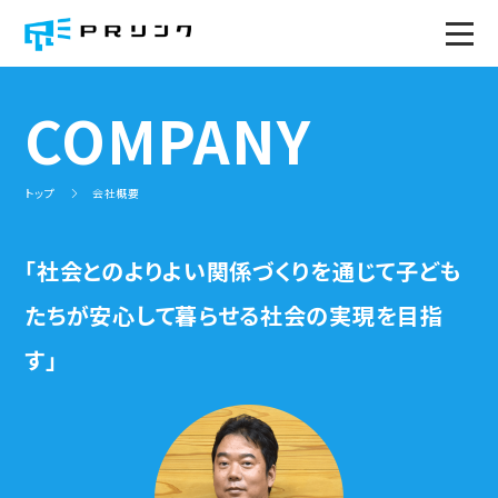
トップページ
COMPANY
PRのWA！
トップ
会社概要
サービス
トータルサポート
ソーシャル広報(プレスリリース)塾
「社会とのよりよい関係づくりを通じて
子ども
みんなで広報会議(全国版)
社内報の企画、作成
社内広報研修
広報セミナー
たちが安心して暮らせる社会の実現を目指
PR事例
す」
プロジェクト
地域広報コミュニティ
ミライ企業プロジェクト
地域事務局