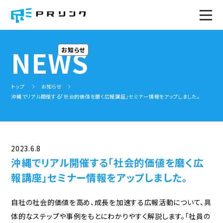
トップページ
NEWS
お知らせ
PRのWA！
トップ
お知らせ
サービス
沖縄でリアル開催する「社会的価値を磨く広報講座」セミナー情報をアップしました。
トータルサポート
ソーシャル広報(プレスリリース)塾
みんなで広報会議(全国版)
社内報の企画、作成
社内広報研修
広報セミナー
2023.6.8
PR事例
沖縄でリアル開催する「社会的価値を磨く広
報講座」セミナー情報をアップしました。
プロジェクト
地域広報コミュニティ
ミライ企業プロジェクト
自社の社会的価値を高め、成長を加速する広報活動について、具
体的なステップや事例をもとにわかりやすく解説します。「社員の
地域事務局