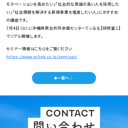
モチベーションを高めたい」「社会的な意識の高い人を採用した
い」「社会課題を解決する新規事業を推進したい人」におすすめ
セミナー
の講座です。
会社概要
7月4日（火）に沖縄県男女共同参画センターてぃるる【研修室１】
でリアル開催します。
代表メッセージ
スタッフ紹介
事務所について
セミナー情報はこちらをご覧ください
お知らせ
https://www.prlink.co.jp/seminar/
問い合わせ
一覧へ
× 閉じる