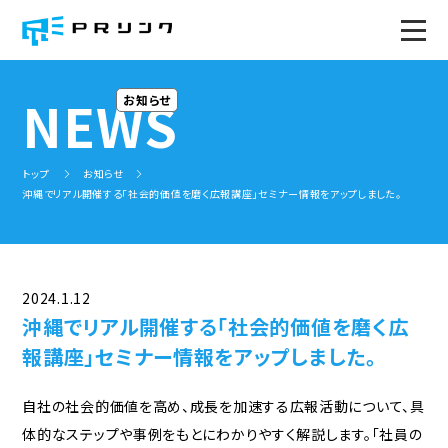
トップページ
NEWS
お知らせ
PRのWA！
トップ
お知らせ
サービス
沖縄でリアル開催する「社会的価値を磨く広報講座」セミナー情報をアップしました。
トータルサポート
ソーシャル広報(プレスリリース)塾
みんなで広報会議(全国版)
社内報の企画、作成
社内広報研修
広報セミナー
2024.1.12
PR事例
沖縄でリアル開催する「社会的価値を磨く広
報講座」セミナー情報をアップしました。
プロジェクト
地域広報コミュニティ
ミライ企業プロジェクト
自社の社会的価値を高め、成長を加速する広報活動について、具
体的なステップや事例をもとにわかりやすく解説します。「社員の
地域事務局