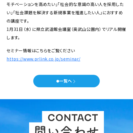
モチベーションを高めたい」「社会的な意識の高い人を採用した
い」「社会課題を解決する新規事業を推進したい人」におすすめ
セミナー
の講座です。
会社概要
1月31日（水）に県立武道館会議室（奥武山公園内）でリアル開催
します。
代表メッセージ
スタッフ紹介
事務所について
セミナー情報はこちらをご覧ください
お知らせ
https://www.prlink.co.jp/seminar/
問い合わせ
一覧へ
× 閉じる