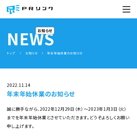
トップページ
NEWS
お知らせ
PRのWA！
トップ
お知らせ
年末年始休業のお知らせ
サービス
トータルサポート
ソーシャル広報(プレスリリース)塾
みんなで広報会議(全国版)
社内報の企画、作成
社内広報研修
広報セミナー
2022.11.14
年末年始休業のお知らせ
PR事例
誠に勝手ながら、2022年12月29日（木）～2023年1月3日（火）
プロジェクト
までを年末年始休業とさせていただきます。どうぞよろしくお願い
地域広報コミュニティ
ミライ企業プロジェクト
申し上げます。
地域事務局