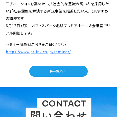
モチベーションを高めたい」「社会的な意識の高い人を採用した
い」「社会課題を解決する新規事業を推進したい人」におすすめ
セミナー
の講座です。
会社概要
6月12日（月）にオフィスパーク名駅プレミアホール＆会議室でリ
アル開催します。
代表メッセージ
スタッフ紹介
事務所について
セミナー情報はこちらをご覧ください
お知らせ
https://www.prlink.co.jp/seminar/
問い合わせ
一覧へ
× 閉じる