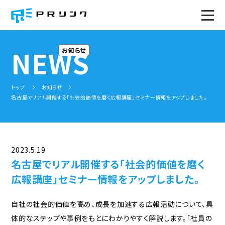
トップページ
NEWS
お知らせ
PRのWA！
トップ
お知らせ
サービス
名古屋でリアル開催する「社会的価値を磨く広報講座」セミナー情報をアップしました。
トータルサポート
ソーシャル広報(プレスリリース)塾
みんなで広報会議(全国版)
社内報の企画、作成
社内広報研修
広報セミナー
2023.5.19
PR事例
名古屋でリアル開催する「社会的価値を磨く
広報講座」セミナー情報をアップしました。
プロジェクト
地域広報コミュニティ
ミライ企業プロジェクト
自社の社会的価値を高め、成長を加速する広報活動について、具
体的なステップや事例をもとにわかりやすく解説します。「社員の
地域事務局